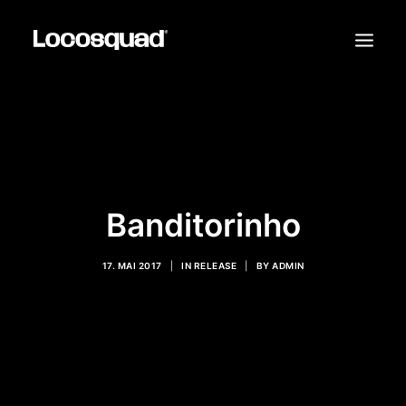
TOUR TICKETS
RELEASES
LIVE
Banditorinho
VIDEOS
17. MAI 2017
|
IN
RELEASE
|
BY
ADMIN
SHOP
KONTAKT