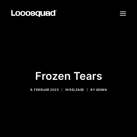
TOUR TICKETS
RELEASES
LIVE
Frozen Tears
VIDEOS
8. FEBRUAR 2023
|
IN
RELEASE
|
BY
ADMIN
SHOP
KONTAKT