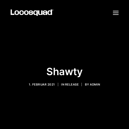
TOUR TICKETS
RELEASES
LIVE
Shawty
VIDEOS
1. FEBRUAR 2021
|
IN
RELEASE
|
BY
ADMIN
SHOP
KONTAKT