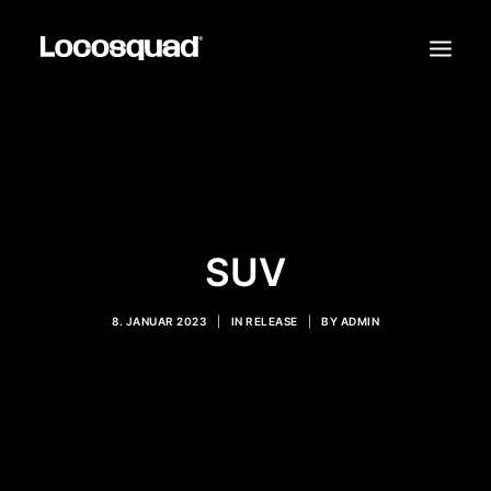
TOUR TICKETS
RELEASES
LIVE
SUV
VIDEOS
8. JANUAR 2023
|
IN
RELEASE
|
BY
ADMIN
SHOP
KONTAKT